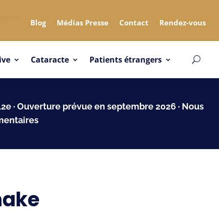
Blog
Médias Presse
Contact
Rendez-vous
ive
Cataracte
Patients étrangers
 12e · Ouverture prévue en septembre 2026 · Nous
mentaires
hake